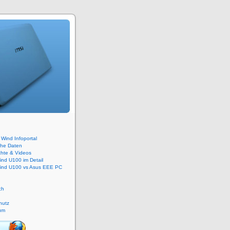
Wind Infoportal
che Daten
chte & Videos
nd U100 im Detail
ind U100 vs Asus EEE PC
ch
hutz
um