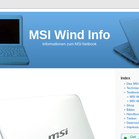
MSI Wind Info
Informationen zum MSI Netbook
Index
Das MSI 
Technis
Testberi
MSI Wi
MSI W
Shop
Bilder
Handbu
Treiber
Datensc
Impress